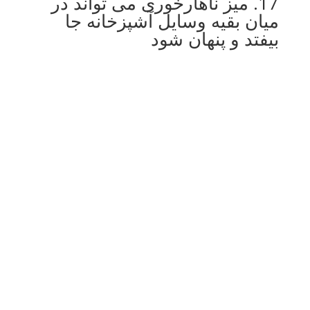
17. میز ناهارخوری می تواند در
میان بقیه وسایل آشپزخانه جا
بیفتد و پنهان شود