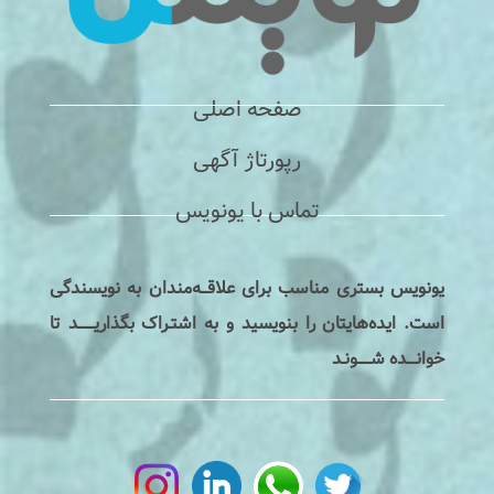
صفحه اصلی
رپورتاژ آگهی
تماس با یونویس
یونویس بستری مناسب برای علاقـــه‌مندان به نویسندگی
است. ایده‌هایتان را بنویسید و به اشتـراک بگذاریـــــــد تا
خوانــــده شــــــونـد