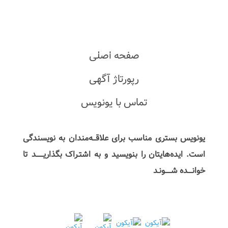
صفحه اصلی
رپورتاژ آگهی
تماس با یونویس
یونویس بستری مناسب برای علاقـــه‌مندان به نویسندگی
است. ایده‌هایتان را بنویسید و به اشتـراک بگذاریـــــــد تا
خوانــــده شــــــونـد