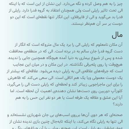
چیز را به هم وصل کرده و نگه می‌دارد. این نشان از این است که با اینکه
الی تحت تاثیر رایلی است ولی همچنان اعتقاد به گروه فدرا دارد. رایلی از
فدرا بد می‌گوید و الی از فایرفلای. این انگار تنها نقطه‌ای است که این دو
دوست بر سر آن هم‌نظر نیستند.
مال
آن مکان نامعلوم که رایلی الی را برد یک مال متروکه است که انگار از
دست گروه فدرا جان سالم به در برده است. الی که در منطقه‌ی محافظت
شده و پس از شیوع بیماری به دنیا آمده هیچگاه همچنین جایی را ندیده.
هیچ‌وقت پا روی پله‌برقی نگذاشته. در این مکان و در میان این عجایب
است که جرقه‌های علاقه‌ی الی به رایلی دیده می‌شود. علاقه‌ای که بیشتر از
یک دوست معمولی ویا یک هم اتاقی است. الی سعی می‌کند که ظاهرش
را برای این ماجراجویی زیباتر کند و لحظه‌ای که رایلی دست الی را می‌گیرد،
کلوزآپ دوربین روی دست‌ها نشان دهنده‌ی اهمیت آن لحظه است. اما
آیا این عشق و علاقه یک طرفه است یا هر دو نفر این حس را به هم
دارند؟
صحنه‌ای که هر دوی آن‌ها برروی اسب‌های بی جان شهربازی نشسته‌اند و
الی تنها به رایلی نگاه می‌کند، با اینکه تا‌به‌جال چنین بازی ندیده نشان از
عمق عشقش به رایلی است. ابن صحنه رویایی، با آن چراغ‌های رنگی و