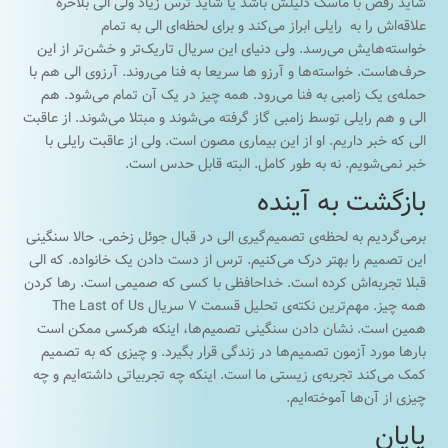
شاید رقص با ماسک دلیلش باشد یا شاید ترس زیاد ولی الی بلاخره
علاقه‌اش را به رایلی ابراز می‌کند و برای لحظه‌ای الی به تمام
خواسته‌هایش می‌رسد. ولی دنیای این سریال تاریک‌تر و خشن‌تر از این
حرف‌هاست. خواسته‌ها و آرزو ها سریعا به فنا می‌روند. آرزوی الی هم با
حمله‌ی یک زامبی به فنا می‌رود. همه چیز در یک آن تمام می‌شود. هم
الی و هم رایلی توسط زامبی گاز گرفته می‌شوند و مبتلا می‌شوند. از عاقبت
الی که خبر داریم. او از این بیماری مصون است. ولی از عاقبت رایلی با
خبر نمی‌شویم. نه به طور کامل. البته قابل حدس است.
بازگشت به آینده
برمی‌گردیم به لحظه‌ی تصمیم‌گیری الی در قبال جوئل زخمی. حالا سنگینی
این تصمیم را بهتر درک می‌کنیم. ترس از دست دادن یک خانواده. که الی
قبلا تجربه‌اش کرده است. خداحافظی با کسی که صمیمی است. رها کردن
همه چیز. مهم‌ترین نکته‌ی تحلیل قسمت ۷ سریال The Last of Us
همین است. نشان دادن سنگینی تصمیم‌ها، اینکه هرکسی ممکن است
بارها مورد آزمون تصمیم‌ها در زندگی قرار بگیرد. و چیزی که به تصمیم
کمک می‌کند تجربه‌ی زیستی ما است. اینکه چه تجربیاتی داشته‌ایم و چه
چیزی از آن‌ها آموخته‌ایم.
پایان