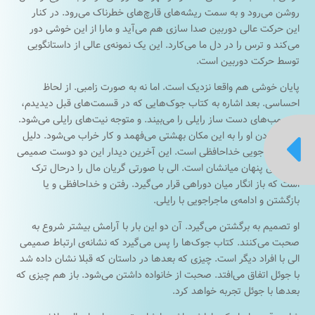
روشن می‌رود و به سمت ریشه‌های قارچ‌های خطرناک می‌رود. در کنار
این حرکت عالی دوربین صدا سازی هم می‌آید و مارا از این خوشی دور
می‌کند و ترس را در دل ما می‌کارد. این یک نمونه‌ی عالی از داستانگویی
توسط حرکت دوربین است.
پایان خوشی هم واقعا نزدیک است. اما نه به صورت زامبی. از لحاظ
احساسی. بعد اشاره به کتاب جوک‌هایی که در قسمت‌های قبل دیدیدم،
الی بمب‌های دست ساز رایلی را می‌بیند. و متوجه نیت‌های رایلی می‌شود.
دلیل آوردن او را به این مکان بهشتی می‌فهمد و کار خراب می‌شود. دلیل

این ماجراجویی خداحافظی است. این آخرین دیدار این دو دوست صمیمی
با عشقی پنهان میانشان است. الی با صورتی گریان مال را درحال ترک
است که باز انگار میان دوراهی قرار می‌گیرد. رفتن و خداحافظی و یا
بازگشتن و ادامه‌ی ماجراجویی با رایلی.
او تصمیم به برگشتن می‌گیرد. آن دو این بار با آرامش بیشتر شروع به
صحبت می‌کنند. کتاب جوک‌ها را پس می‌گیرد که نشانه‌ی ارتباط صمیمی
الی با افراد دیگر است. چیزی که بعد‌ها در داستان که قبلا نشان داده شد
با جوئل اتفاق می‌افتد. صحبت از خانواده داشتن می‌شود. باز هم چیزی که
بعدها با جوئل تجربه خواهد کرد.