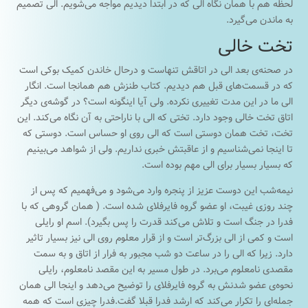
لحظه هم با همان نگاه الی که در ابتدا دیدیم مواجه می‌شویم. الی تصمیم
به ماندن می‌گیرد.
تخت خالی
در صحنه‌ی بعد الی در اتاقش تنهاست و درحال خاندن کمیک بوکی است
که در قسمت‌های قبل هم دیدیم. کتاب طنزش هم همانجا است. انگار
الی ما در این مدت تغییری نکرده. ولی آیا اینگونه است؟ در گوشه‌ی دیگر
اتاق تخت خالی وجود دارد. تختی که الی با ناراحتی به آن نگاه می‌کند. این
تخت، تخت همان دوستی است که الی روی او حساس است. دوستی که
تا اینجا نمی‌شناسیم و از عاقبتش خبری نداریم. ولی از شواهد می‌بینیم
که بسیار بسیار برای الی مهم بوده است.
نیمه‌شب این دوست عزیز از پنجره وارد می‌شود و می‌فهمیم که پس از
چند روزی غیبت، او عضو گروه فایرفلای شده است. ( همان گروهی که با
فدرا در جنگ است و تلاش می‌کند قدرت را پس بگیرد). اسم او رایلی
است و کمی از الی بزرگ‌تر است و از قرار معلوم روی الی نیز بسیار تاثیر
دارد. زیرا که الی را در ساعت دو شب مجبور به فرار از اتاق و به سمت
مقصدی نامعلوم می‌برد. در طول مسیر به این مقصد نامعلوم، رایلی
نحوه‌ی عضو شدنش به گروه فایرفلای را توضیح می‌دهد و اینجا الی همان
جمله‌ای را تکرار می‌کند که ارشد فدرا قبلا گفت.فدرا چیزی است که همه