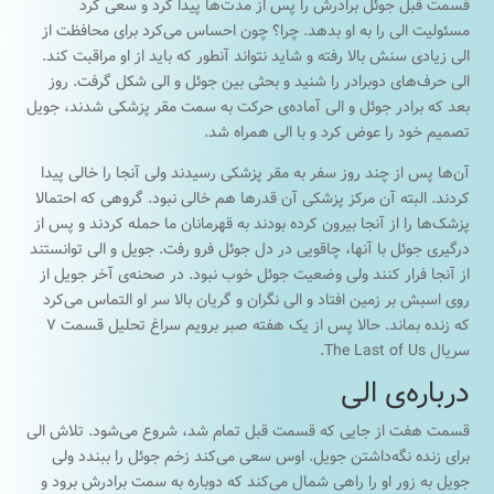
قسمت قبل جوئل برادرش را پس از مدت‌ها پیدا کرد و سعی کرد
مسئولیت الی را به او بدهد. چرا؟ چون احساس می‌کرد برای محافظت از
الی زیادی سنش بالا رفته و شاید نتواند آنطور که باید از او مراقبت کند.
الی حرف‌های دوبرادر را شنید و بحثی بین جوئل و الی شکل گرفت. روز
بعد که برادر جوئل و الی آماده‌ی حرکت به سمت مقر پزشکی شدند، جويل
تصمیم خود را عوض کرد و با الی همراه شد.
آن‌ها پس از چند روز سفر به مقر پزشکی رسیدند ولی آنجا را خالی پیدا
کردند. البته آن مرکز پزشکی آن قدر‌ها هم خالی نبود. گروهی که احتمالا
پزشک‌ها را از آنجا بیرون کرده بودند به قهرمانان ما حمله کردند و پس از
درگیری جوئل با آنها، چاقویی در دل جوئل فرو رفت. جويل و الی توانستند
از آنجا فرار کنند ولی وضعیت جوئل خوب نبود. در صحنه‌ی آخر جويل از
روی اسبش بر زمین افتاد و الی نگران و گریان بالا سر او التماس می‌کرد
که زنده بماند. حالا پس از یک هفته صبر برویم سراغ تحلیل قسمت ۷
سریال The Last of Us.
درباره‌ی الی
قسمت هفت از جایی که قسمت قبل تمام شد، شروع می‌شود. تلاش الی
برای زنده نگه‌داشتن جويل. اوس سعی می‌کند زخم جوئل را ببندد ولی
جويل به زور او را راهی شمال می‌کند که دوباره به سمت برادرش برود و