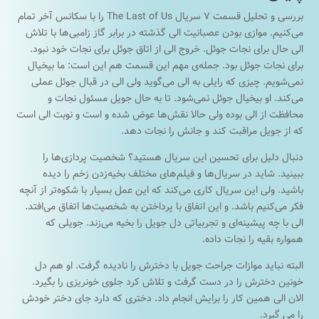
بررسی و تحلیل قسمت ۷ سریال The Last of Us را با سکانس آخر تمام
می‌کنیم. موازی بودن عصبانیت الی گذشته در برابر گاز زامبی‌ها با تلاش
الی حال برای نجات جوئل. خروج الی از اتاق جوئل برای نجات خود نبود.
برای نجات جوئل بود. جمله‌ی مهم این قسمت هم این است: ما بیخیال
نمی‌شویم. چیزی که رایلی به الی می‌گوید ولی الی در قبال جوئل عملی
می‌کند. او بیخیال جوئل نمی‌شود. تا به حال جويل مسئول نجات و
محافظت از الی بوده ولی حالا نقش‌ها عوض شده و است و نوبت الی است
که از جويل مراقبت کند و جانش را نجات دهد.
دنبال دلیل برای تحسین این سریال هستید؟ شخصیت پردازی‌ها را
ببینید. شاید در سریال‌ها و فیلم‌های مختلف بخیه‌زدن زخم را دیده
باشید. ولی این سریال کاری می‌کند که این عمل بسیار با شکوه‌تر از آنچه
فکر می‌کنیم باشد. و این اتفاق با پرداختن به شخصیت‌ها اتفاق می‌افتد.
الی با چه پیشینه‌ای و تجربیاتی دل جويل را بخیه می‌زند. جويلی که
همواره بقیه را نجات داده.
البته نباید موازات جراحت جويل با دخترش را نادیده گرفت. او هم دل
خونین دخترش را در دست گرفت و تلاش کرد جلوی خونریزی را بگیرد.
الان الی همین کار را برایش انجام داد. دختری که دارد جای دختر خودش
را می گیرد.