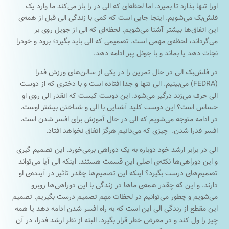
اورا تنها بذارد تا بمیرد. اما لحظه‌ای که الی در را باز می‌کند ما وارد یک
فلش‌بک می‌شویم. اینجا جایی است که کمی با زندگی الی قبل از همه‌ی
این اتفاق‌ها بیشتر آشنا می‌شویم. لحظه‌ای که الی از جويل روی بر
می‌گرداند، لحظه‌ی مهمی است. تصمیمی که الی باید بگیرد؛ برود و خودرا
نجات دهد یا بماند و با جوئل پبر ادامه دهد.
در فلش‌بک الی در حال تمرین را در یکی از سالن‌های ورزش فدرا
(FEDRA) می‌بینیم. الی تنها و جدا افتاده است و با دختری که از دوست
الی حرف می‌زند درگیر می‌شود. این دوست کیست که انقدر الی روی او
حساس است؟ این دوست کلید آشنایی با الی و شناختن بیشتر اوست.
در ادامه متوجه می‌شویم که الی در حال آموزش برای افسر شدن است.
افسر فدرا شدن. چیزی که می‌دانیم هرگز اتفاق نخواهد افتاد.
الی در برابر ارشد خود دوباره به یک دوراهی برمی‌خورد. این تصمیم گیری
و این دوراهی‌ها نکته‌ی اصلی این قسمت هستند. اینکه الی آیا می‌تواند
تصمیم‌های درست بگیرد؟ اینکه این تصمیم‌ها چقدر تاثیر در آینده‌ی او
دارند. و این که چقدر همه‌ی ماها در زندگی با این دوراهی‌ها روبرو
می‌شویم و چطور می‌توانیم در لحظات مهم تصمیم درست بگیریم. تصمیم
این مقطع از رندگی الی این است که به راه افسر شدن ادامه دهد یا همه
چیز را ول کند و در معرض خطر قرار بگیرد. البته از نظر ارشد فدرا، در آن