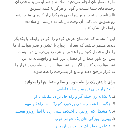
طرف مقابلتان انجام می‌دهید اصلا به چشم او نمیاید و قدردان
زحمت‌های شما نیست و گویا او هرگز با کلمه تشویق
ناآشناست و تحت هیچ شرایطی هیچکدام از کارهای مثبت شما
رو تشویق نمی‌کند، آن وقت باز باید به درستی و سلامت
رابطه‌تان شک کنید.
این 4 نشانه که خدمتتان عرض کردم را اگر در رابطه با یکدیگر
دیدید منتظر نباشید که بعد از ازدواج با عشق و صبر بتوانید آن‌ها
را حل و فصل کنید زیرا عشق بر هر درد بی‌درمان دوا نیست.
پس این باور غلط را از ذهنتان دور کنید و واقع‌بینانه به این
نشانه‌ها دقت کنید و اگر این نشانه‌ها را در رابطه دیدید فرار را
به قرار ترجیح دهید و مانع از پیشرفت رابطه شوید.
برای داشتن یک رابطه خوب و سالم حتما اینها را بخوانید
۲۷ راز برای ترمیم رابطه عاطفی
۸ نشانه زن حیله گر و راه حل برای مقابله با او
چگونه با همسر منفی برخورد کنیم؟ | ۱۵ راهکار مهم
۸ مشکل که زوجین با اختلاف سنی زیاد با آنها روبرو هستند
بهترین ویژگی های یک شوهر خوب
۸ عامل خطرناک خیانت در ازدواج