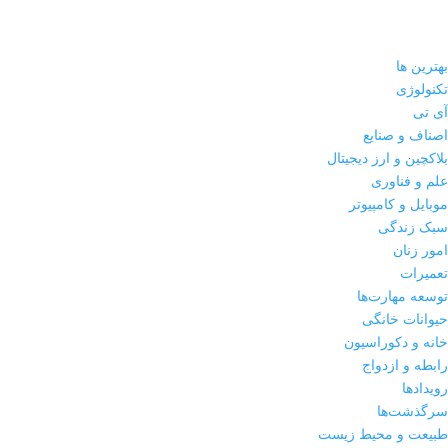
روان‌شناسی
بهترین ها
رویدادها
تکنولوژی
سبک زندگی
آی تی
اصناف و صنایع
سرگذشت‌ها
بلاکچین و ارز دیجیتال
علم و فناوری
سلامت
موبایل و کامپیوتر
سلامت عمومی
سبک زندگی
امور زنان
طبیعت و محیط زیست
تعمیرات
توسعه مهارت‌ها
علم و فناوری
حیوانات خانگی
فیلم و سرگرمی
خانه و دکوراسیون
رابطه و ازدواج
گردشگری
رویدادها
سرگذشت‌ها
مارکتینگ
طبیعت و محیط زیست