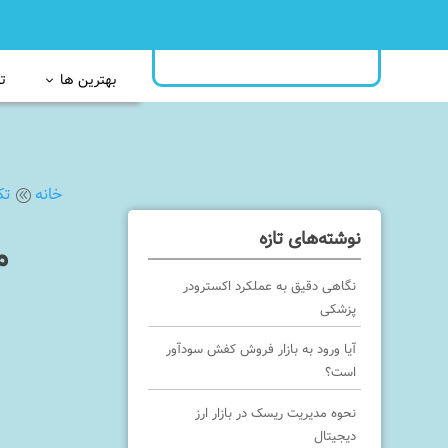
بهترین ها
ت
خانه
تک
@
نوشته‌های تازه
م
نگاهی دقیق به عملکرد اکسترودر
پزشکی
آیا ورود به بازار فروش کفش سودآور
است؟
نحوه مدیریت ریسک در بازار ارز
دیجیتال