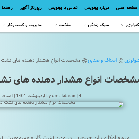
صفحه اصلی
درباره یونویس
تماس با یونویس
رپورتاژ آگهی
راهنما
کنولوژی
سبک زندگی
سلامت
مدیریت و کسب‌وکار
نولوژی
اصناف و صنایع
مشخصات انواع هشدار دهنده های نشت د
@
@
شخصات انواع هشدار دهنده های نش
4 اردیبهشت 1401
|
amlakdaran
by
|
اصناف و
امروزه امکان دارد خبرهایی در مورد نشت گاز و مسمومیت انسا