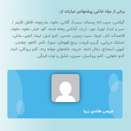
برخی از مواد غذایی پیشنهادی عبارتند از:
گیلاس، سیب (نه پسماند سیب)، گلابی، نخود، مارچوبه، فلفل (قرمز /
سبز و تند)، لوبیا، موز، ذرت، آناناس پخته شده، آلو، خیار، نخود، نخود،
قاصدک، انار، خرما، سیب زمینی، عدس، کدو تنبل، لیما، انجیر، ماش،
تمشک دریایی، گریپ فروت، برنج قهوه‌ای، سویا، کلم، کاهو، چغندر،
کیوی، اسفناج، زغال اخته، خربزه، دانه‌های جوانه زده، کلم بروکلی، انبه،
کدو حلوایی، کلم بروکسل، سبزی، شلیل و توت فرنگی.
عروس هلندی زیبا