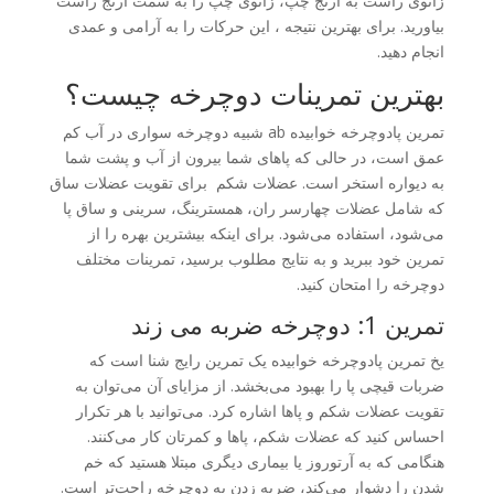
زانوی راست به آرنج چپ، زانوی چپ را به سمت آرنج راست
بیاورید. برای بهترین نتیجه ، این حرکات را به آرامی و عمدی
انجام دهید.
بهترین تمرینات دوچرخه چیست؟
تمرین پادوچرخه خوابیده ab شبیه دوچرخه سواری در آب کم
عمق است، در حالی که پاهای شما بیرون از آب و پشت شما
به دیواره استخر است. عضلات شکم برای تقویت عضلات ساق
که شامل عضلات چهارسر ران، همسترینگ، سرینی و ساق پا
می‌شود، استفاده می‌شود. برای اینکه بیشترین بهره را از
تمرین خود ببرید و به نتایج مطلوب برسید، تمرینات مختلف
دوچرخه را امتحان کنید.
تمرین 1: دوچرخه ضربه می زند
یخ تمرین پادوچرخه خوابیده یک تمرین رایج شنا است که
ضربات قیچی پا را بهبود می‌بخشد. از مزایای آن می‌توان به
تقویت عضلات شکم و پاها اشاره کرد. می‌توانید با هر تکرار
احساس کنید که عضلات شکم، پاها و کمرتان کار می‌کنند.
هنگامی که به آرتوروز یا بیماری دیگری مبتلا هستید که خم
شدن را دشوار می‌کند، ضربه زدن به دوچرخه راحت‌تر است.