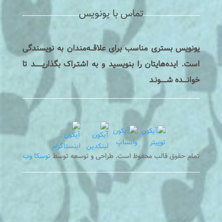
تماس با یونویس
یونویس بستری مناسب برای علاقـــه‌مندان به نویسندگی
است. ایده‌هایتان را بنویسید و به اشتـراک بگذاریـــــــد تا
خوانــــده شــــــونـد
تمام حقوق قالب محفوظ است. طراحی و توسعه توسط
توسکا وب