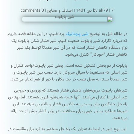
7 دی 1401
|
ak79
by
|
اصناف و صنایع
|
0 comments
در مقاله قبل به توضیح
شیر پنوماتیک
پرداختیم. در این مقاله قصد داریم
که درباره کارکرد شیر پایلوت صحبت کنیم. شیر فشار شکن پایلوت یک
نوع دستگاه کاهش فشار است که در آن شیر عمدتاً توسط یک شیر
کاهش فشار “خودکار” کنترل می‌شود.
پایلوت از دو بخش تشکیل شده است، یعنی شیر پایلوت/واحد کنترل و
شیر اصلی که مستقیماً با سیال سروکار دارد. نصب بین شیر پایلوت و
شیر عمدتاً بسته به محل نصب در یک مکان یا دور از هم انجام می‌شود.
شیرهای پایلوت دریچه‌های کاهش فشار هستند که ورودی و خروجی
شیر اصلی را کنترل می‌کنند. آنها شبیه شیرهای فنری هستند. اما بهترین
راه حل جایگزین برای رسیدن به بالاترین فشار و بالاترین ظرفیتند. این
شیرها عملکرد بسیار خوبی برای محافظت در برابر فشار بیش از حد ارائه
می‌دهند.
این نوع شیر در ابتدا به عنوان یک راه حل منحصر به فرد برای مقاومت در