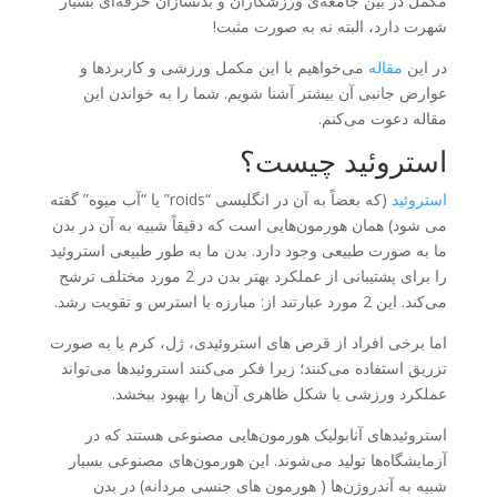
مکمل در بین جامعه‌ی ورزشکاران و بدنسازان حرفه‌ای بسیار
شهرت دارد، البته نه به صورت مثبت!
در این
مقاله
می‌خواهیم با این مکمل ورزشی و کاربردها و
عوارض جانبی آن بیشتر آشنا شویم. شما را به خواندن این
مقاله دعوت می‌کنم.
استروئید چیست؟
استروئید
(که بعضاً به آن در انگلیسی “roids” یا “آب میوه” گفته
می شود) همان هورمون‌هایی است که دقیقاً شبیه به آن در بدن
ما به صورت طبیعی وجود دارد. بدن ما به طور طبیعی استروئید
را برای پشتیبانی از عملکرد بهتر بدن در 2 مورد مختلف ترشح
می‌کند. این 2 مورد عبارتند از: مبارزه با استرس و تقویت رشد.
اما برخی افراد از قرص های استروئیدی، ژل، کرم یا به صورت
تزریق استفاده می‌کنند؛ زیرا فکر می‌کنند استروئیدها می‌تواند
عملکرد ورزشی یا شکل ظاهری آن‌ها را بهبود ببخشد.
استروئیدهای آنابولیک هورمون‌هایی مصنوعی هستند که در
آزمایشگاه‌ها تولید می‌شوند. این هورمون‌های مصنوعی بسیار
شبیه به آندروژن‌ها ( هورمون های جنسی مردانه) در بدن