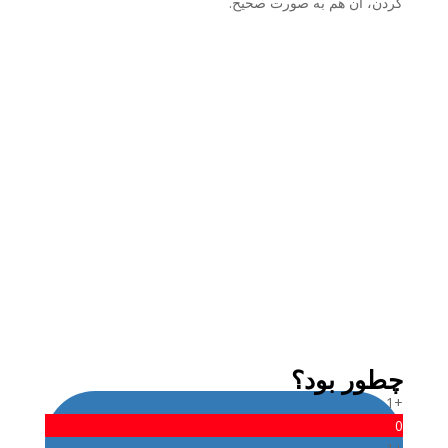
کردن، آن هم به صورت صحیح.
عرفان حیدری
من عرفان حیدری متولد تیرماه 1375 ساکن تهران
هستم. به عنوان کارشناس مترجم زبان، سعی
می‌کنم در اوقات فراغت مقالات جالبی رو براتون
ترجمه کنم.
گاهی هم به عنوان گیمر بازی می‌کنم.
چطور بود؟
+1
0