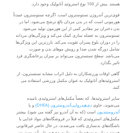
هستند. بیش از 100 نوع استروئید آنابولیک وجود دارد.
قوی‌ترین آندروژن تستوسترون است. اگرچه تستوسترون عمدتاً
هورمونی است که در بدن مردان بالغ ترشح می‌شود، اما در
بدن دختران نیز مقادیر کمی از این هورمون تولید می‌شود.
تستوسترون به عضله سازی کمک می‌کند و ویژگی‌های مردانه‌
را در دوران بلوغ پسران تقویت می‌کند. بارزترین این ویژگی‌ها
شامل دورگه شدن صدا و رویش موهای بدن و صورت
می‌باشد. سطح تستسترون می‌تواند بر میزان پرخاشگری فرد
تاثیر بگذارد.
گاهی اوقات ورزشکاران به دلیل اثرات مشابه تستسترون، از
استروئیدهای آنابولیک به عنوان مکمل ورزشی استفاده می
کنند.
سایر استروئیدها، که بعضاً مکمل‌های استروئیدی نامیده
می‌شوند، حاوی
دی‌هیدرواپی‌آندروسترون (DHEA)
و یا
آندروستندیون
است (که به آن آندرو نیز گفته می شود). بیشتر
مکمل‌های استروئیدی که قبلاً در فروشگاه‌های مواد غذایی یا
باشگاه‌های بدنسازی یافت می‌شدند، در حال حاضر غیرقانونی
هستند و نیاز به نسخه دارویی دارند. دی‌هیدرواپی‌آندروسترون