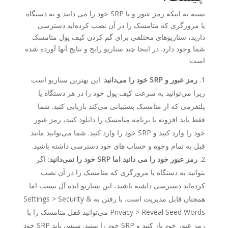
بسته به اینکه رمز عبور و یا SRP خود را می دانید و به دستگاه
یا مرورگری که متامسک را در آن نصب کرده‌اید دسترسی
دارید، سناریوهای مختلفی برای گم کردن کیف پول متامسک
شما وجود دارد. در اینجا چند سناریو رایج و نتایج آنها آورده شده
است:
رمز عبور و SRP خود را می‌دانید
: این بهترین سناریو است
زیرا می‌توانید به سرعت کیف پول خود را در هر دستگاه یا
پلتفرمی که از متامسک پشتیبانی می‌کند بازیابی کنید. شما
فقط باید افزونه یا برنامه متامسک را دانلود کنید، رمز عبور
خود را وارد کنید و SRP خود را وارد کنید. شما می‌توانید مانند
قبل به تمام وجوه و حساب های خود دسترسی داشته باشید.
رمز عبور خود را می دانید اما SRP خود را نمی‌دانید
: اگر
بتوانید به دستگاه یا مرورگری که متامسک را در آن نصب
کرده‌اید دسترسی داشته باشید، این سناریو ایده آل نیست اما
همچنان قابل مدیریت است. با رفتن به Settings > Security &
Privacy > Reveal Seed Words می‌توانید قفل متامسک را با
رمز عبور خود باز کنید و SRP خود را ببینید. سپس باید SRP خود