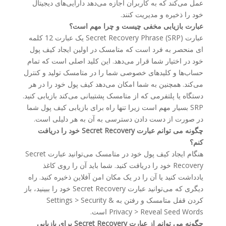
عمل می‌کند که به کاربران اجازه می‌دهد دارایی‌های دیجیتال
خود را ذخیره و مدیریت کنند.
عبارت بازیابی مخفی چیست و چرا مهم است؟
عبارت Secret Recovery Phrase (SRP) یک عبارت 12 کلمه
ای منحصر به فرد است که متامسک در اولین ایجاد کیف پول
خود در اختیار شما قرار می‌دهد. این کلید اصلی است که تمام
حساب‌ها و کلیدهای خصوصی شما را در متامسک تولید و کنترل
می‌کند. همچنین به شما امکان می‌دهد کیف پول خود را در هر
دستگاه یا پلتفرمی که از متامسک پشتیبانی می‌کند بازیابی کنید.
SRP بسیار مهم است زیرا تنها راه برای بازیابی کیف پول شما
در صورت از دست دادن دسترسی به آن به هر دلیلی است.
چگونه می توانم عبارت Secret Recovery خود را دریافت
کنم؟
هنگام ایجاد کیف پول خود در متامسک می‌توانید عبارت Secret
Recovery خود را دریافت کنید. شما باید آن را روی کاغذ
یادداشت کنید یا آن را در یک مکان امن آفلاین ذخیره کنید. راه
دیگری که می‌توانید عبارت Secret Recovery خود را ببینید، باز
کردن قفل متامسک و رفتن به Settings > Security &
Privacy > Reveal Seed Words است.
چگونه می توانم از عبارت Secret Recovery برای بازیابی