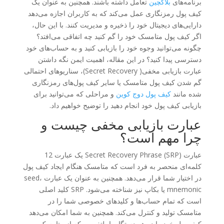
برنامه‌های
بلاکچین
تعامل داشته باشند. همچنین به عنوان یک
کیف پول رمزنگاری عمل می‌کند که به کاربران اجازه می‌دهد
دارایی‌های دیجیتال خود را ذخیره و مدیریت کنند. با این حال،
اگر کیف پول متامسک خود را گم کنید چه اتفاقی می‌افتد؟
چگونه می‌توانید وجوه خود را بازیابی کنید و به حساب‌های خود
دسترسی پیدا کنید؟ در این مقاله، اهمیت ایمن نگه داشتن
عبارت بازیابی مخفی( Secret Recovery)، سناریوهای احتمالی
گم شدن کیف پول متامسک یا سایر کیف پول‌های رمزنگاری
شده مانند
کیف پول دوج کوین
و مراحلی که می‌توانید برای
بازیابی کیف پول خود انجام دهید را توضیح خواهیم داد.
عبارت بازیابی مخفی چیست و
چرا مهم است؟
عبارت Secret Recovery Phrase (SRP) یک عبارت 12
کلمه‌ای منحصر به فرد است که متامسک هنگام ایجاد کیف پول
در اختیار شما قرار می‌دهد. همچنین به عنوان یک عبارت seed،
mnemonic یا بکاپ نیز شناخته می‌شود. SRP کلید اصلی
است که تمام حساب‌ها و کلیدهای خصوصی شما را در
متامسک تولید و کنترل می‌کند. همچنین به شما امکان می‌دهد
کیف پول خود را در هر دستگاه یا پلتفرمی که از متامسک