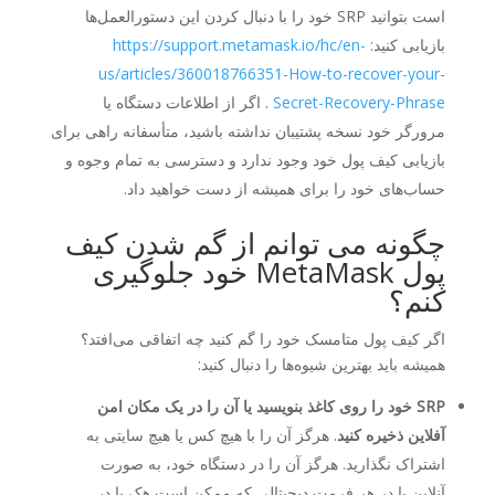
است بتوانید SRP خود را با دنبال کردن این دستورالعمل‌ها
بازیابی کنید:
https://support.metamask.io/hc/en-
us/articles/360018766351-How-to-recover-your-
Secret-Recovery-Phrase
. اگر از اطلاعات دستگاه یا
مرورگر خود نسخه پشتیبان نداشته باشید، متأسفانه راهی برای
بازیابی کیف پول خود وجود ندارد و دسترسی به تمام وجوه و
حساب‌های خود را برای همیشه از دست خواهید داد.
چگونه می توانم از گم شدن کیف
پول MetaMask خود جلوگیری
کنم؟
اگر کیف پول متامسک خود را گم کنید چه اتفاقی می‌افتد؟
همیشه باید بهترین شیوه‌ها را دنبال کنید:
SRP خود را روی کاغذ بنویسید یا آن را در یک مکان امن
آفلاین ذخیره کنید
. هرگز آن را با هیچ کس یا هیچ سایتی به
اشتراک نگذارید. هرگز آن را در دستگاه خود، به صورت
آنلاین یا در هر فرمت دیجیتالی که ممکن است هک یا در