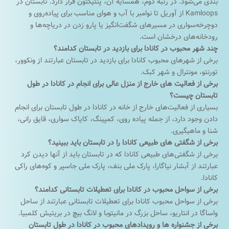
بندی می‌شود. در رتبه دوم، همسایه آن، پنتیکتون قرار دارد. تابستان در
Kamloops از آوریل تا نوامبر با آب و هوای مناسب برای پیاده‌روی و
دوچرخه‌سواری در مسیرهای شگفت‌انگیز یا پارو زدن در دریاچه‌ها و
رودخانه‌های درخشان است.
چند شهر محبوب در کانادا برای بازدید در تابستان کدامند؟
برخی از شهرهای محبوب کانادا برای بازدید در تابستان عبارتند از ونکوور،
تورنتو، مونترال و شهر کبک.
برخی از فعالیت های خارج از منزل عالی برای انجام در کانادا در طول
تابستان چیست؟
بسیاری از فعالیت‌های خارج از خانه در کانادا در طول تابستان برای انجام
دادن وجود دارد، از جمله پیاده روی، کمپینگ، کایاک سواری، قایق رانی،
شنا و ماهیگیری.
برخی از شگفتی های طبیعی کانادا را در تابستان باید ببینید؟
برخی از شگفتی‌های طبیعی کانادا که در تابستان باید از آنها دیدن کرد
عبارتند از آبشار نیاگارا، پارک ملی بنف، پارک ملی جاسپر و کوه‌های راکی ​​
کانادا.
برخی از سواحل محبوب در کانادا برای تعطیلات تابستانی کدامند؟
برخی از سواحل محبوب کانادا برای تعطیلات تابستانی عبارتند از ساحل
واساگا در انتاریو، ساحل بزرگ در مانیتوبا و لانگ بیچ در بریتیش کلمبیا.
برخی از جشنواره ها و رویدادهای محبوب در کانادا در طول تابستان