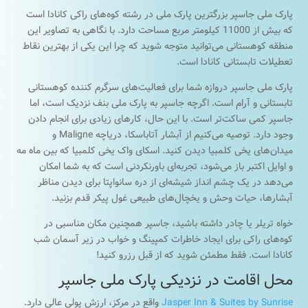
پارک ملی جاسپر بزرگترین پارک ملی در رشته کوه‌های راکی ​​کانادا است
که بیش از 11000 کیلومتر مربع مساحت دارد. با نگاهی به تصاویر این
منطقه کوهستانی می‌توانید متوجه شوید که چرا این یکی از بهترین نقاط
تعطیلات تابستانی کانادا است.
پارک ملی جاسپر دروازه شما برای فعالیت‌های سرگرم کننده کوهستانی
تابستانی و آرام است. اگرچه جاسپر به پارک ملی بنف نزدیک است، اما
جاسپر کمی ساکت‌تر است. با این حال، کارهای زیادی برای انجام دادن
وجود دارد. توصیه می‌کنیم از آبشار آتاباسکا، دریاچه Maligne و
میدان‌های یخی کلمبیا دیدن کنید. اسکای واک یخی کلمبیا که بین ماه مه
و اوایل اکتبر باز می‌شود، تجربه‌ای باورنکردنی است که به شما امکان
می‌دهد در یک چشم انداز شیشه‌ای از دره سانواپتا برای دیدن مناظر
آبشارها، حیات وحش و یخچال‌های طبیعی غول پیکر قدم بزنید.
خواه تریلر یا چادر داشته باشید، جاسپر همچنین مکان مناسبی در
کوه‌های راکی ​​برای ایجاد خاطرات کمپینگ و خواب در زیر آسمان شب
کانادا است. فقط مطمئن شوید که از قبل رزرو کنید!
محل اقامت در نزدیکی پارک ملی جاسپر
Jasper Inn & Suites by Sunrise
واقع در مرکز، ارزش پولی عالی دارد.