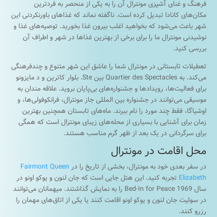
فرهنگ و غنای آشپزی مونترال آن را به یکی از منحصر به فردترین
مکان‌های کانادا تبدیل کرده است. ناگفته نماند که غذاهای باورنکردنی این
شهر باعث می‌شود که بخواهید اغلب بیرون غذا بخورید. توصیه‌های غذا و
نوشیدنی مونترال ما را برای برخی از بهترین غذاها در شهر و اطراف آن
بررسی کنید.
تعطیلات تابستانی در مونترال شما را عاشق این شهر متنوع و چندفرهنگی
می‌کند. به Quartier des Spectacles بین Ste. بلوار کاترین و د مایزونو
برای فعالیت‌ها، رویدادها و جشنواره‌های بی‌پایان بروید. علاقه مندان به
موسیقی می‌توانند در جشنواره بین المللی جاز مونترال، فرانکوفولی‌ها، و
اوشیاگا، فقط چند مورد را نام ببرند. ماه‌های تابستان همچنین بهترین
زمان برای آشنایی با بسیاری از محله‌های زیبای مونترال است که همگی
برای سرگردانی در یک بعد از ظهر گرم مناسب هستند.
محل اقامت در مونترال
در سفر بعدی خود به مونترال، بخشی از تاریخ را در
Fairmont Queen
Elizabeth
تجربه کنید. این هتل جایی است که جان لنون و یوکو اونو در
سال 1969 Bed-In for Peace را به نمایش گذاشتند. میهمانان می‌توانند
در سوئیت جان لنون و یوکو اونو اقامت کنند یا یکی از اتاق‌های مهمان را
رزرو کنند.