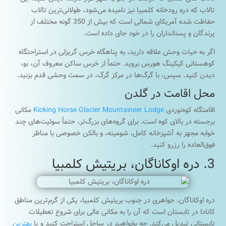
تالاب که دره رودخانه کلمبیا نیز نامیده می‌شود، طولانی‌ترین تالاب
حفاظت شده آمریکای شمالی است که بیش از 350 گونه مختلف از
پرندگان و پستانداران را در خود جای داده است.
اگر به حیات وحش علاقه دارید، به پناهگاه خرس گریزلی در استراحتگاه
کوهستانی کیکینگ هورس بروید. حتماً از خرس ساکن معروف آن، بو،
دیدن کنید. سپس، با گرگ‌ها در مرکز گرگ، در سمت وحشی قدم بزنید.
محل اقامت در گلدن
اقامتگاه کوه‌نوردی
Kicking Horse Glacier Mountaineer Lodge
مکانی
برجسته در بالای کوه است. برای گروه‌های بزرگ‌تر، حتماً سوئیت‌های چند
خوابه مجهز به آشپزخانه کامل، شومینه، و بالکن خصوصی با مناظر
فوق‌العاده را رزرو کنید.
3. دره اوکاناگان، بریتیش کلمبیا
دره اوکاناگان، جواهری در جنوب بریتیش کلمبیا، یکی از گرم‌ترین مناطق
کانادا در تابستان است که آن را به مکانی عالی برای شروع تعطیلات
تابستانی تبدیل می‌کند. چه بخواهید در ساحل استراحت کنید و یا
بهترین