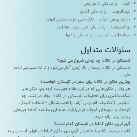
کبک – پارک ملی لا موریس
نیوبرانزویک – پارک ملی فاندی
جزیره پرنس ادوارد – پارک ملی جزیره پرنس ادوارد
نوا اسکوشیا – پارک ملی کیپ برتون هایلندز
نیوفاندلند و لابرادور – پارک ملی ترا نوا
سئوالات متداول
تابستان در کانادا چه زمانی شروع می شود؟
تابستان در کانادا رسما از 20 ژوئن آغاز می‌شود و تا 22 سپتامبر ادامه
دارد.
بهترین مکان در کانادا برای سفر در تابستان کجاست؟
هر یک از مکان‌هایی که در این مقاله فهرست کرده‌ایم، مکان‌های
شگفت‌انگیزی برای تعطیلات تابستانی در کانادا ایجاد می‌کنند. چه
اقیانوس (آتلانتیک، اقیانوس آرام، یا قطب شمال – انتخاب کنید!)،
کوه‌ها، یا شهرهای کوچک خوش‌آوازه، همه این مقاصد کانادا چیزهای
زیادی برای ارائه دارند.
گرم ترین مکان کانادا در تابستان کدام است؟
کلونا، بریتیش کلمبیا به عنوان گرم‌ترین مکان کانادا در طول تابستان رتبه