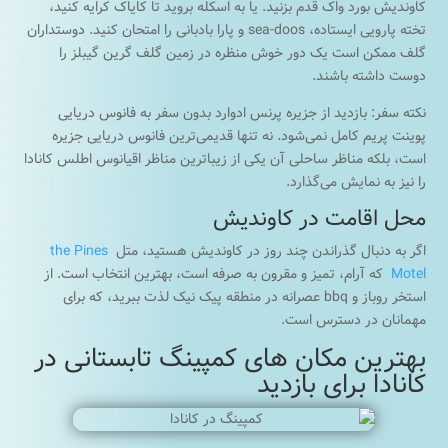
کاوندیش بورد واک قدم بزنید. یا به اسکله بروید تا کایاک کرایه کنید،
تخته پارویی ایستاده، sea-doos و پارا بادبانی را امتحان کنید. دوستداران
گلف ممکن است یک دور خوش منظره در زمین گلف گرین گیبلز را
دوست داشته باشند.
نکته سفر: بازدید از جزیره پرنس ادوارد بدون سفر به فانوس دریایی
پوینت پریم کامل نمی‌شود. نه تنها قدیمی‌ترین فانوس دریایی جزیره
است، بلکه مناظر ساحلی آن یکی از زیباترین مناظر اقیانوس اطلس کانادا
را نیز به نمایش می‌گذارد.
محل اقامت در کاوندیش
اگر به دنبال گذراندن چند روز در کاوندیش هستید، متل
the Pines
Motel
که آرام، تمیز و مقرون به صرفه است، بهترین انتخاب است. از
استخر روباز و bbq عصرانه در منطقه پیک نیک لذت ببرید، که برای
مهمانان در دسترس است.
بهترین مکان های کمپینگ تابستانی در
کانادا برای بازدید