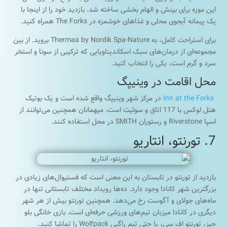
این موزه برای بینش و الهام بخشی ساخته شد. بازدید خود را از اینجا با
یک پیمانه آبجوی محلی و غذاهای خوشمزه در The Forks همراه کنید.
برای استراحت کامل، به Thermaa by Nordik Spa-Nature بروید. از بین
مجموعه‌ای از درمان‌های سبک اسکاندیناویایی که ترکیبی از سونا و استخر
سرد و گرم است، یکی را انتخاب کنید.
محل اقامت در وینیپگ
Inn at the Forks
در مرکز شهر وینیپگ واقع شده است و یک بوتیک
هتل لوکس با 117 اتاق و سوئیت است. میهمانان همچنین می‌توانند از
اسپا Riverstone و رستوران SMITH در محل استفاده کنند.
7. تورنتو، انتاریو
بازدید از تورنتو در تابستان به این معنی است که فستیوال‌های زیادی در
بزرگترین شهر کانادا وجود دارد. ده‌ها رویداد مختلف تابستانی تنها در
ماه‌های جولای و آگوست رخ می‌دهد. همچنین تورنتو بیش از هر شهر
دیگری در کانادا میزبان تیم‌های ورزشی حرفه‌ای است. بازی خانگی بلو
جیز، تورنتو اف سی، یا حتی تیم راگبی Wolfpack را تماشا کنید.