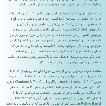
رنگارنگ در یک روز آفتابی، جزیره ونکوور، بریتیش کلمبیا، کانادا.
پایتخت زیبای بریتیش کلمبیا به دلیل هوای آفتابی تابستانی و تجربیات
فراوان در فضای باز شناخته شده است. آب و هوای ویکتوریا در واقع در
تمام طول سال دلپذیر است و این شهر به عنوان یکی از گرم‌ترین
مکان‌های کانادا شناخته شده است. اما ماه‌های تابستانی در پایتخت
بریتیش کلمبیا، زمانی است که فضای سبز دلپذیر جزیره ونکوور در اوج
خود قرار دارد و تجربه‌های حماسی پیاده‌روی در جزیره و گشت‌وگذار در
هیچ کجای کانادا را نخواهید یافت. فعالیت‌های تابستانی مانند کایاک
سواری و تماشای نهنگ، ویکتوریا را به یک مقصد عالی برای تعطیلات
خانوادگی تبدیل می‌کند. فرهنگ شهر را با فستیوال‌های متعدد آن مانند
جشنواره ویکتوریا فرنج و جشن فیلدز تجربه کنید.
منطقه اطراف ویکتوریا برخی از بهترین تجربه‌های غذایی پایدار کانادا را
تولید می‌کند. از رستوران‌های مزرعه به میز مانند 10 Acres، بازار مزرعه
فیکل Fig، Nourish Kitchen & Café، یا Charlotte & The Quail دیدن
کنید. این شهر بخشی از مسیر Ale Trail در بریتیش کلمبیا است، جایی
که مسافران می‌توانند برخی از بهترین آبجوهای ساحل غربی کانادا را
امتحان کنند. برخی از تورهای دوچرخه سواری آبجو با The Pedaler یا
Rolling Barrel هستند. یکی از بهترین کارهایی که در ویکتوریا باید انجام