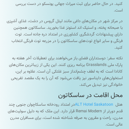
کنید. در حال حاضر برای ثبت میراث جهانی یونسکو در دست بررسی
است.
در مرکز شهر در مکان‌های داغی مانند لیتل گروس در دشت، غذای آشپزی
با صبحانه پخته، و استیک اند استونز غذا بخورید. ساسکاتون همچنین
دارای پیشنهادات گردشگری کشاورزی در امتداد دره جاده است. توت
فرنگی و سایر انواع توت‌های ساسکاتون را در مزرعه توت فرنگی انتخاب
کنید.
نکته سفر: دوستداران فضای باز می‌خواهند برای تعطیلات آخر هفته به
پارک ملی Grasslands برنامه ریزی کنند. این یکی از زیباترین مکان‌های
کانادا است که به لطف چشم‌انداز سبز غلتکی آن است. علاوه بر این،
استخوان‌های دایناسور نیز یافت می‌شود که آن را به یک مقصد تفریحی
خانوادگی نیز تبدیل می‌کند.
محل اقامت در ساسکاتون
هتل
ALT Hotel Saskatoon
در امتداد رودخانه ساسکاچوان جنوبی چند
قدم دورتر از Remai Modern قرار دارد. این ملک که به دلیل سوئیت‌های
مدرن، راحت و مقرون به صرفه شناخته شده است، برای مسافران مدرن
عالی است.