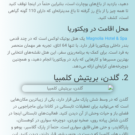
دهید، بازدید از باغ‌های بوچارت است، بنابراین حتماً در اینجا توقف کنید
تا همه چیز را از باغ رز گرفته تا باغ مدیترانه‌ای که دارای 110 گونه گیاهی
است، کشف کنید.
محل اقامت در ویکتوریا
Magnolia Hotel & Spa
یک هتل بوتیک لوکس است که در چند قدمی
بندر داخلی ویکتوریا قرار دارد. با تنها 64 اتاق، تجربه هر مهمان منحصر
به فرد است. برای کمک به برنامه‌ریزی سفر، این هتل نقشه‌های انتخابی از
بهترین مسیرها و کارهایی که باید در ویکتوریا انجام دهید، و همچنین
دوچرخه‌های کرایه‌ای ارائه می‌دهد.
2. گلدن، بریتیش کلمبیا
گلدن که در وسط شش پارک ملی قرار دارد، یکی از زیباترین مکان‌هایی
است که می‌توانید برای تعطیلات تابستانی در کانادا برای ماجراجویی در
فضای باز و حیات وحش از آن دیدن کنید. فعالیت‌های تابستانی اینجا در
گلدن شامل پیاده روی، صخره نوردی، دوچرخه سواری در کوهستان،
پاراگلایدر، و حتی هلی-قایق سواری است. حتماً از پارک گلاسیر، یوهو و
تالاب های کلمبیا که درست در جنوب شهر قرار دارند، دیدن کنید. این