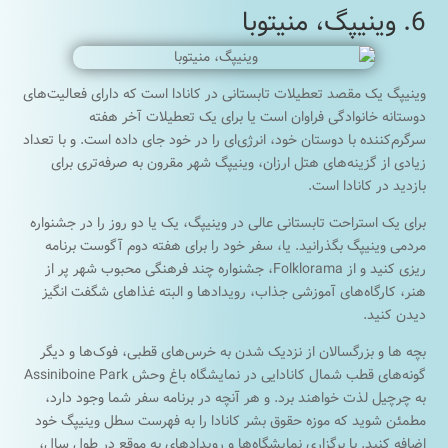
6. وینیپگ، منیتوبا
وینیپگ یک مقصد تعطیلات تابستانی در کانادا است که دارای فعالیت‌های
دوستانه خانوادگی فراوان است یا برای یک تعطیلات آخر هفته
سرگرم‌کننده با دوستان خود، انرژی‌ای را در خود جای داده است. و با تعداد
زیادی از گزینه‌های هتل ارزان، وینیپگ شهر مقرون به صرفه‌تری برای
بازدید در کانادا است.
برای یک استراحت تابستانی عالی در وینیپگ، یک یا دو روز را در جشنواره
مردمی وینیپگ بگذرانید. یا، سفر خود را برای هفته دوم آگوست برنامه
ریزی کنید و از Folklorama، جشنواره چند فرهنگی محبوب شهر پر از
هنر، کارگاه‌های آموزشی جذاب، رویدادها و البته غذاهای شگفت انگیز
دیدن کنید.
بچه ها و بزرگسالان از نزدیک شدن به خرس‌های قطبی، فوک‌ها و دیگر
گونه‌های قطب شمال کانادایی در نمایشگاه باغ وحش Assiniboine Park
به چرچیل لذت خواهند برد. و هر آنچه در برنامه سفر شما وجود دارد،
مطمئن شوید که موزه حقوق بشر کانادا را به فهرست سطل وینیپگ خود
اضافه کنید. با برگزاری نمایشگاه‌ها و رویدادهای به موقع در طول سال،