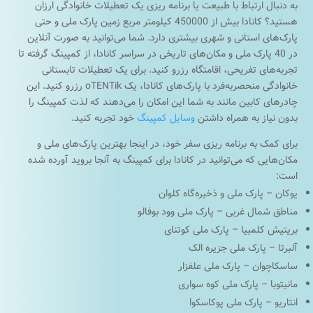
به دنبال ارتباط با طبیعت یا برنامه ریزی یک تعطیلات خانوادگی ارزان
هستید؟ کانادا بیش از 450000 کیلومتر مربع زمین پارک ملی و حتی
پارک‌های استانی و شهری بیشتری دارد. شما می‌توانید به صورت آنلاین
در 40 پارک ملی و مکان‌های تاریخی در سراسر کانادا، از کمپینگ گرفته تا
تجربه‌های تفریحی، اقامتگاه رزرو کنید. برای یک تعطیلات تابستانی
خانوادگی منحصربه‌فرد با پارک‌های کانادا، یک oTENTik رزرو کنید. این
چادرهای کابین مانند به شما این امکان را می‌دهند که لذت کمپینگ را
بدون نیاز به همراه داشتن
وسایل کمپینگ
خود تجربه کنید.
برای کمک به برنامه ریزی سفر خود، در اینجا بهترین پارک‌های ملی و
مکان‌هایی که می‌توانید در کانادا برای کمپینگ به آنجا بروید آورده شده
است:
یوکان – پارک ملی و ذخیره‌گاه کلوان
مناطق شمال غربی – پارک ملی وود بوفالو
بریتیش کلمبیا – پارک ملی کوتنای
آلبرتا – پارک ملی جزیره الک
ساسکاچوان – پارک ملی علفزار
مانیتوبا – پارک ملی کوه سواری
انتاریو – پارک ملی پوکاسکوا