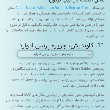
محل اقامت در کیپ برتون
در امتداد
Cabot Shores Wilderness Resort & Retreat Centre
ملکی
با خدمات کامل است که ماجراجویی‌های فرهنگی و فضای باز را به
مهمانان ارائه می‌دهد. اگر ابتدا به هالیفاکس پرواز می‌کنید، اولین شب
خود را در هتل هالیفاکس ماریوت هاربرفرانت بگذرانید تا قبل از شروع
سفر جاده‌ای، اسکله را کاوش کنید. یا این هتل‌های فرودگاه هالیفاکس را
در نظر بگیرید.
11. کاوندیش، جزیره پرنس ادوارد
لوسی مود مونتگمری، نویسنده کانادایی، جزیره پرنس ادوارد را با
رمان‌های Anne of Green Gables روی نقشه قرار داد. فروشگاهی در
شارلوت‌تاون به شخصیت محبوب اختصاص داده شده است، اما
علاقه‌مندان می‌توانند برای بازدید از مکان میراث سبز Anne of Green
Gables به کاوندیش سفر کنند.
ساحل کاوندیش بدون شک یکی از زیباترین مکان‌های کانادا است و به
همین دلیل در ماه‌های جولای و آگوست به شلوغ‌ترین مکان جزیره تبدیل
می‌شود. با یک مخروط از بستنی گاو، یک بستنی محلی مورد علاقه، در