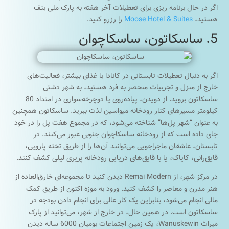
اگر در حال برنامه ریزی برای تعطیلات آخر هفته به پارک ملی بنف
هستید،
Moose Hotel & Suites
را رزرو کنید.
5. ساسکاتون، ساسکاچوان
اگر به دنبال تعطیلات تابستانی در کانادا با غذای بیشتر، فعالیت‌های
خارج از منزل و تجربیات منحصر به فرد هستید، به شهر دشتی
ساسکاتون بروید. از دویدن، پیاده‌روی یا دوچرخه‌سواری در امتداد 80
کیلومتر مسیرهای کنار رودخانه میواسین لذت ببرید. ساسکاتون همچنین
به عنوان “شهر پل‌ها” شناخته می‌شود، که در مجموع هفت پل را در خود
جای داده است که از رودخانه ساسکاچوان جنوبی عبور می‌کنند. در
تابستان، عاشقان ماجراجویی می‌توانند آن‌ها را از طریق تخته پارویی،
قایق‌رانی، کایاک، یا با قایق‌های دریایی رودخانه پریری لیلی کشف کنند.
در مرکز شهر، از Remai Modern دیدن کنید تا مجموعه‌ای خارق‌العاده از
هنر مدرن و معاصر را کشف کنید. ورود به موزه اکنون از طریق کمک
مالی انجام می‌شود، بنابراین یک کار عالی برای انجام دادن بودجه در
ساسکاتون است. در همین حال، در خارج از شهر، می‌توانید از پارک
میراث Wanuskewin، یک زمین اجتماعات بومیان 6000 ساله دیدن