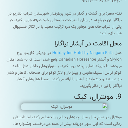
توچال کازینوی فالس ویو
نکته سفر: برای گشت و گذار در شهر پرطرفدار شهرستان شراب انتاریو در
نیاگارا-آن-دریاچه، در زمان استراحت تابستانی خود صرفه جویی کنید. در
یکی از شراب‌خانه‌های مجاور یک مزه ترتیب دهید یا در تئاتر فستیوال
شاو بازی کنید.
محل اقامت در آبشار نیاگارا
هتل
Holiday Inn Hotel by Niagara Falls
در نزدیکی کازینو، برج
Skylon و آبشار Canadian Horseshoe واقع شده است که به شما امکان
می‌دهد تا باریکه اصلی پیاده روی کنید. رستوران‌های داخل هتل مانند
کوکو تراس استیک‌هاوس و پیتزا بار و لانژ کوکو برای صبحانه، ناهار و شام
باز هستند و چشم‌انداز آبشار را ارائه می‌کنند. ضمنا هتل‌های آبشار
نیاگارا را نیز در نظر بگیرید.
9. مونترال، کبک
مونترال در تمام طول سال چیزهای جالبی را حفظ می‌کند، اما تابستان
زمانی است که این شهر دوزبانه بیش از همه می‌درخشد. جشنواره‌ها،