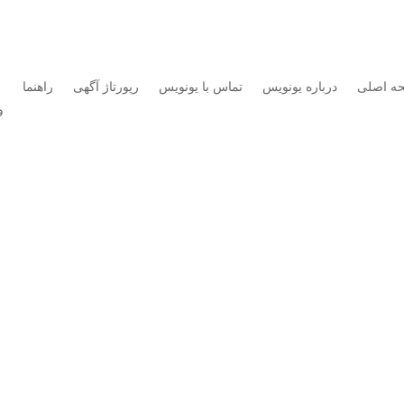
ه اصلی
درباره یونویس
تماس با یونویس
رپورتاژ آگهی
راهنما
و