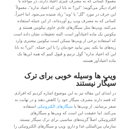
معمولاً کسانی که به مصرف چیزی اعتیاد دارند، در مواجه با
افراد دیگر می‌گویند؛ “این؟ نه بابا این که اعتیاد نداره”، معمولاً
این حرف در مورد “گل” یا “وید” زیاد شنیده می‌شود. اما اخیراً،
کسانی که به مصرف ویپ رو آورده‌اند، از این جمله استفاده
می‌کنند. ویپ‌ها مثل سیگارهای عادی حاوی نیکوتین هستند و
نیکوتین یک ماده اعتیادآور است. البته تحقیقات نشان داده است
که استفاده برخی از ویپ‌ها ممکن است نیکوتین بیشتری وارد
ریه‌های ما بکند. پس بیایید خودمان را با این جمله، “این؟ نه بابا
این که اعتیاد نداره” گول نزنیم و قبول کنیم که همه این‌ها یک
ماده اعتیادآور هستند.
ویپ ها وسیله خوبی برای ترک
سیگار نیستند
در ابتدای این مقاله نیز به این موضوع اشاره کردیم که افرادی
که قصد دارند مصرف سیگار خود را کاهش دهند و در نهایت به
صفر برسانند، از ویپ‌ها یا
سیگارهای الکترونیکی
استفاده
می‌کنند. اما حقیقت این است که ویپ‌ها و سیگارهای
الکترونیکی اصلاً گزینه‌های مناسبی برای ترک سیگار نیستند.
سازمان بین‌المللی غذا و دارو، ویپ‌ و سیگارهای الکترونیکی را