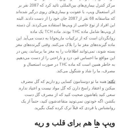
مرکز کنترل بیماری‌های بین‌المللی تائید کرد که 2087 نفر بر
اثر استعمال ویپ، با عفونت و بیماری‌های ریوی درگیر شده‌اند
که متاسفانه 68 نفر از 2087 جان خود را از دست دادند. البته
این افراد از نوع خاصی از ویپ‌ها استفاده می‌کردند. آن دسته
از ویپ‌ها شامل ماده THC بودند. ماده TCH یک ماده
روانگردان است که از ترکیبات ماریجوانا به دست می‌آید. این
ماده گیرنده‌های مغز ما را بلاک می‌کنند. وقتی گیرنده‌های مغز
بسته شوند، نمی‌توانند اطلاعات را به مغز ما برسانند، پس در
این مواقع ما احساس غم، درد و ناراحتی را از دست می‌دهیم.
به خاطر همین است که ماده THC در صورت استعمال و
مصرف، ما را شاد و شنگول می‌کند.
نکته:
همه ما تو دوستامون کسایی رو داریم که گل مصرف
میکنن و اعتقاد راسخ دارن که گل مواد نیست و اعتیاد نداره.
سعی کنید باهاشون صحبت کنید که از مصرف گل دست
بکشن. اگه خودتون نمی‌تونید متقاعدشون کنید، حتماً از یک
روانشناس یا فردی که قبلاً ترک کرده کمک بگیرید.
ویپ ها هم برای قلب و ریه