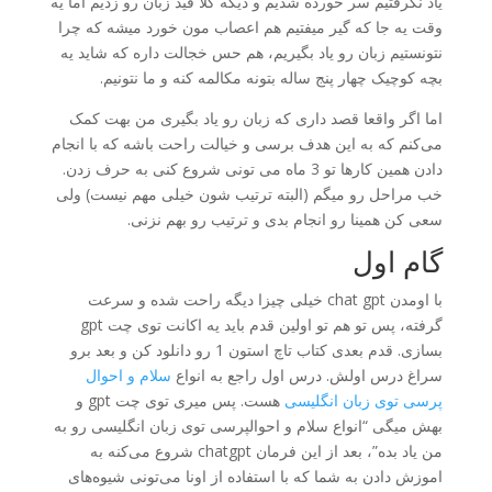
یاد نگرفتیم سر خورده شدیم و دیگه کلا قید زبان رو زدیم اما یه
وقت یه جا که گیر میفتیم هم اعصاب مون خورد میشه که چرا
نتونستیم زبان رو یاد بگیریم، هم حس خجالت داره که شاید یه
بچه کوچیک چهار پنج ساله بتونه مکالمه کنه و ما نتونیم.
اما اگر واقعا قصد داری که زبان رو یاد بگیری من بهت کمک
می‌کنم که به این هدف برسی و خیالت راحت باشه که با انجام
دادن همین کارها تو 3 ماه می تونی شروع کنی به حرف زدن.
خب مراحل رو میگم (البته ترتیب شون خیلی مهم نیست) ولی
سعی کن همینا رو انجام بدی و ترتیب رو بهم نزنی.
گام اول
با اومدن chat gpt خیلی چیزا دیگه راحت شده و سرعت
گرفته، پس تو هم تو اولین قدم باید یه اکانت توی چت gpt
بسازی. قدم بعدی کتاب تاچ استون 1 رو دانلود کن و بعد برو
سراغ درس اولش. درس اول راجع به انواع
سلام و احوال
پرسی توی زبان انگلیسی
هست. پس میری توی چت gpt و
بهش میگی “انواع سلام و احوالپرسی توی زبان انگلیسی رو به
من یاد بده”، بعد از این فرمان chatgpt شروع می‌کنه به
اموزش دادن به شما که با استفاده از اونا می‌تونی شیوه‌های