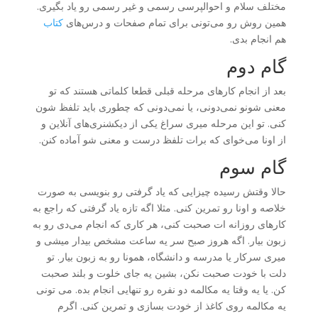
مختلف سلام و احوالپرسی رسمی و غیر رسمی رو یاد بگیری.
همین روش رو می‌تونی برای تمام صفحات و درس‌های
کتاب
هم انجام بدی.
گام دوم
بعد از انجام کارهای مرحله قبلی قطعا کلماتی هستند که تو
معنی شونو نمی‌دونی، یا نمی‌دونی که چطوری باید تلفظ شون
کنی. تو این مرحله میری سراغ یکی از دیکشنری‌های آنلاین و
از اونا می‌خوای که برات تلفظ درست و معنی شو آماده کنن.
گام سوم
حالا وقتش رسیده چیزایی که یاد گرفتی رو بنویسی به صورت
خلاصه و اونا رو تمرین کنی. مثلا اگه تازه یاد گرفتی که راجع به
کارهای روزانه ات صحبت کنی، هر کاری که انجام می‌دی رو به
زبون بیار. اگه هروز صبح سر یه ساعت مشخص بیدار میشی و
میری سرکار یا مدرسه و دانشگاه، همونا رو به زبون بیار. تو
دلت با خودت صحبت نکن، بشین یه جای خلوت و بلند صحبت
کن. یا یه وقتا یه مکالمه دو نفره رو تنهایی انجام بده. می تونی
یه مکالمه روی کاغذ از خودت بسازی و تمرین کنی. اگرم