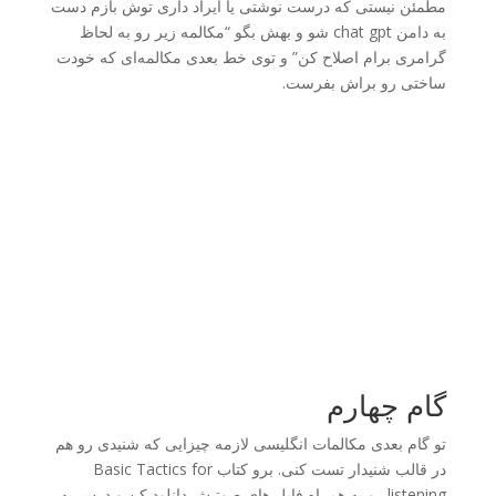
مطمئن نیستی که درست نوشتی یا ایراد داری توش بازم دست
به دامن chat gpt شو و بهش بگو “مکالمه زیر رو به لحاظ
گرامری برام اصلاح کن” و توی خط بعدی مکالمه‌ای که خودت
ساختی رو براش بفرست.
گام چهارم
تو گام بعدی مکالمات انگلیسی لازمه چیزایی که شنیدی رو هم
در قالب شنیدار تست کنی. برو کتاب Basic Tactics for
listening رو به همراه فایل های صوتیش دانلود کن و درس به