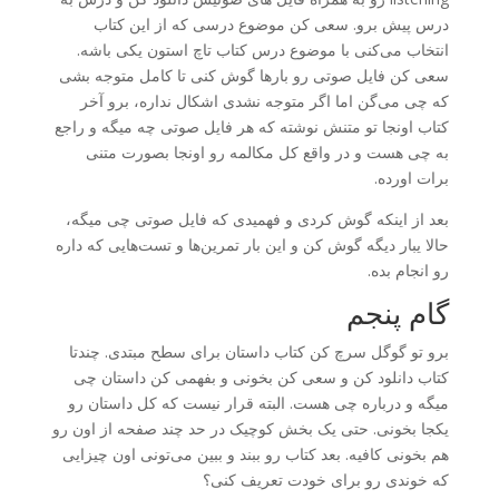
درس پیش برو. سعی کن موضوع درسی که از این کتاب
انتخاب می‌کنی با موضوع درس کتاب تاچ استون یکی باشه.
سعی کن فایل صوتی رو بارها گوش کنی تا کامل متوجه بشی
که چی می‌گن اما اگر متوجه نشدی اشکال نداره، برو آخر
کتاب اونجا تو متنش نوشته که هر فایل صوتی چه میگه و راجع
به چی هست و در واقع کل مکالمه رو اونجا بصورت متنی
برات اورده.
بعد از اینکه گوش کردی و فهمیدی که فایل صوتی چی میگه،
حالا یبار دیگه گوش کن و این بار تمرین‌ها و تست‌هایی که داره
رو انجام بده.
گام پنجم
برو تو گوگل سرچ کن کتاب داستان برای سطح مبتدی. چندتا
کتاب دانلود کن و سعی کن بخونی و بفهمی کن داستان چی
میگه و درباره چی هست. البته قرار نیست که کل داستان رو
یکجا بخونی. حتی یک بخش کوچیک در حد چند صفحه از اون رو
هم بخونی کافیه. بعد کتاب رو ببند و ببین می‌تونی اون چیزایی
که خوندی رو برای خودت تعریف کنی؟