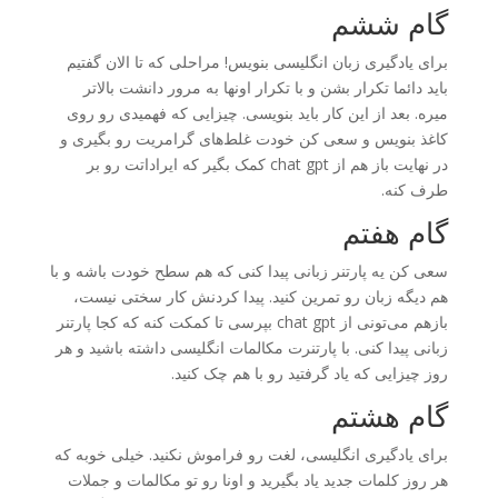
گام ششم
برای یادگیری زبان انگلیسی بنویس! مراحلی که تا الان گفتیم
باید دائما تکرار بشن و با تکرار اونها به مرور دانشت بالاتر
میره. بعد از این کار باید بنویسی. چیزایی که فهمیدی رو روی
کاغذ بنویس و سعی کن خودت غلط‌های گرامریت رو بگیری و
در نهایت باز هم از chat gpt کمک بگیر که ایراداتت رو بر
طرف کنه.
گام هفتم
سعی کن یه پارتنر زبانی پیدا کنی که هم سطح خودت باشه و با
هم دیگه زبان رو تمرین کنید. پیدا کردنش کار سختی نیست،
بازهم می‌تونی از chat gpt بپرسی تا کمکت کنه که کجا پارتنر
زبانی پیدا کنی. با پارتنرت مکالمات انگلیسی داشته باشید و هر
روز چیزایی که یاد گرفتید رو با هم چک کنید.
گام هشتم
برای یادگیری انگلیسی، لغت رو فراموش نکنید. خیلی خوبه که
هر روز کلمات جدید یاد بگیرید و اونا رو تو مکالمات و جملات