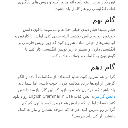
تون بکار ببرید. البته باید دائم مرور کنید و روش های یادگیری
لغات انگلیسی رو هم کامل بلد باشید.
گام نهم
فیلم ببینید! فیلم دیدن خیلی جذابه و می‌تونید با اون دانش
خودتون رو به چالش بکشید. البته سعی کنی اولش با کارتون و
انیمیشن‌های خیلی ساده شروع کنید که زیر نویس فارسی و
انگلیسی دارن. و بیشتر با زیر نویس انگلیسی کار کنید تا
گوش‌تون به کلمات و جملات عادت کنه.
گام دهم
گرامر هم تمرین کنید. شاید استفاده از مکالمات آماده و الگو
گرفتن از اون‌ها برای مکالمه کردن خوب باشه، اما شما باید
بلد باشید که خودتون جمله بسازید که این کار نیازمند داشتن
دانش گرامری
ه. پس کتاب English Grammar in Use رو دانلود
کنید (سطح اولش که جلدش هم قرمزه) بعد با اون کم کم
گرامر رو تمرین کنید. هر جا که متوجه نشدین و نیاز به کمک
داشتین از کی باید بپرسید؟