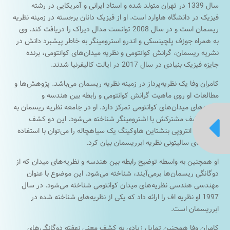
سال 1339 در تهران متولد شده و استاد ایرانی و آمریکایی در رشته
فیزیک در دانشگاه هاوارد است. او از فیزیک دانان برجسته در زمینه نظریه
ریسمان است و در سال 2008 توانست مدال دیراک را دریافت کند. وی
به همراه جوزف پلچینسکی و اندرو استرومینگر به خاطر پیشبرد دانش در
نشریه ریسمان، گرانش کوانتومی و نظریه میدان‌های کوانتومی، برنده
جایزه فیزیک بنیادی در سال 2017 در ایالت کالیفرنیا شدند.
کامران وفا یک نظریه‌پرداز در زمینه نظریه ریسمان می‌باشد. پژوهش‌ها و
مطالعات او روی ماهیت گرانش کوانتومی و رابطه بین هندسه و
نظریه‌های میدان‌های کوانتومی تمرکز دارد. او در جامعه نظریه ریسمان به

خاطر کشف مشترکش با اشترومینگر شناخته می‌شود. این دو کشف
کردند که انتروپی بنشتاین هاوکینگ یک سیاهچاله را می‌توان با استفاده
حالت‌های سالیتونی نظریه ابرریسمان بیان کرد.
او همچنین به واسطه توضیح رابطه بین هندسه و نظریه‌های میدان که از
دوگانگی ریسما‌ن‌ها برمی‌آیند، شناخته می‌شود. این موضوع با عنوان
مهندسی هندسی نظریه‌های میدان کوانتومی شناخته می‌شود. در سال
1997 او نظریه اف را ارائه داد که یکی از نظریه‌های شناخته شده در
ابرریسمان است.
کامران وفا همچنین تمایل زیادی به کشف معنی نهفته دوگانگی‌های