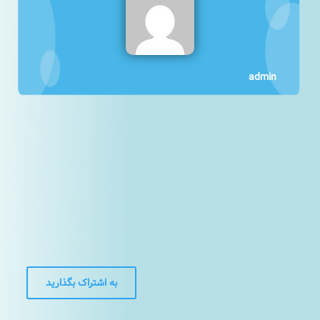
admin
82
40
40
33
45
37
116
به اشتراک بگذارید