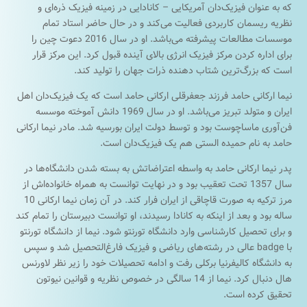
که به عنوان فیزیک‌دان آمریکایی – کانادایی در زمینه فیزیک ذره‌ای و
نظریه ریسمان کاربردی فعالیت می‌کند و در حال حاضر استاد تمام
موسسات مطالعات پیشرفته می‌باشد. او در سال 2016 دعوت چین را
برای اداره کردن مرکز فیزیک انرژی بالای آینده قبول کرد. این مرکز قرار
است که بزرگ‌ترین شتاب دهنده ذرات جهان را تولید کند.
نیما ارکانی حامد فرزند جعفرقلی ارکانی حامد است که یک فیزیک‌دان اهل
ایران و متولد تبریز می‌باشد. او در سال 1969 دانش آموخته موسسه
فن‌آوری ماساچوست بود و توسط دولت ایران بورسیه شد. مادر نیما ارکانی
حامد به نام حمیده الستی هم یک فیزیک‌دان است.
پدر نیما ارکانی حامد به واسطه اعتراضاتش به بسته شدن دانشگاه‌ها در
سال 1357 تحت تعقیب بود و در نهایت توانست به همراه خانواده‌اش از
مرز ترکیه به صورت قاچاقی از ایران فرار کند. در آن زمان نیما ارکانی 10
ساله بود و بعد از اینکه به کانادا رسیدند، او توانست دبیرستان را تمام کند
و برای تحصیل کارشناسی وارد دانشگاه تورنتو شود. نیما از دانشگاه تورنتو
با badge عالی در رشته‌های ریاضی و فیزیک فارغ‌التحصیل شد و سپس
به دانشگاه کالیفرنیا برکلی رفت و ادامه تحصیلات خود را زیر نظر لاورنس
هال دنبال کرد. نیما از 14 سالگی در خصوص نظریه و قوانین نیوتون
تحقیق کرده است.