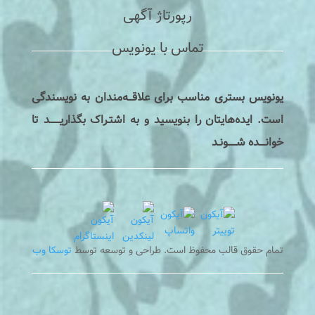
رپورتاژ آگهی
تماس با یونویس
یونویس بستری مناسب برای علاقـــه‌مندان به نویسندگی
است. ایده‌هایتان را بنویسید و به اشتـراک بگذاریـــــــد تا
خوانــــده شــــــونـد
تمام حقوق قالب محفوظ است. طراحی و توسعه توسط
توسکا وب