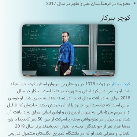
عضویت در فرهنگستان هنر و علوم در سال 2017
کوچر بیرکار
کوچر بیرکار
در ژوئیه 1978 در روستای نی مریوان استان کردستان متولد
شد. او ریاضی دان کرد ایرانی و شهروند بریتانیا است. بیرکار در سال
2018 موفق به دریافت مدال فیلدز در زمینه هندسه جبری شد. او دومین
ایرانی است که توانست این جایزه را از آن خودش بکند. جایزه‌ای که تا قبل
از او مریم میرزاخانی به عنوان اولین زن و اولین ایرانی موفق به دریافت آن
شده بود. بیرکار در نظرخواهی مجله پراسپکت از بین 50 نفر کاندیدا با رای
ده‌ها هزار نفر از خوانندگان مجله به عنوان اندیشمند برتر سال 2019
انتخاب و معرفی شد. او که در دانشگاه کمبریج انگلستان مشغول تدریس