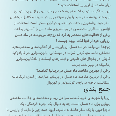
برای ماه عسل اروپایی استفاده کنید؟
این بستگی به ترجیحات و تجربه شخصی دارد. برخی از زوج‌ها ترجیح
می‌دهند برنامه سفر خود را برای صرفه‌جویی در هزینه و کنترل بیشتر بر
سفر خود برنامه‌ریزی کنند. در مقابل، دیگران ممکن است استفاده از
آژانس مسافرتی متخصص در برنامه‌ریزی ماه عسل را آسان‌تر بدانند.
برخی از فعالیت‌های منحصر به فرد که زوج‌ها می‌توانند در ماه عسل
اروپایی خود از آنها لذت ببرند چیست؟
زوج‌ها می‌توانند در ماه عسل اروپایی‌شان از فعالیت‌های منحصربه‌فرد
مختلفی مانند مزه کردن شراب در توسکانی، بالون‌سواری در کاپادوکیا،
کاوش در یخچال‌های طبیعی و آبشارهای ایسلند و تله‌کابین‌سواری
رمانتیک در ونیز لذت ببرند.
برخی از بهترین مقاصد ماه عسل در بریتانیا کدامند؟
برخی از برترین مقاصد ماه عسل در بریتانیا عبارتند از لندن، ارتفاعات
اسکاتلند، ناحیه دریاچه، کوتسولدز و کورنوال.
جمع بندی
اروپا با شهرهای خیره کننده، سواحل زیبا و دهکده‌های جذاب، مقصدی
رویایی برای ماه عسل است. چه به دنبال یک تجربه فرهنگی، یک
ماجراجویی یا یک سفر عاشقانه باشید، اروپا همه چیز را دارد. از پاریس تا
سانتورینی، دوبلین تا زوریخ، برلین تا ارتفاعات اسکاتلند، اروپا چیزی برای