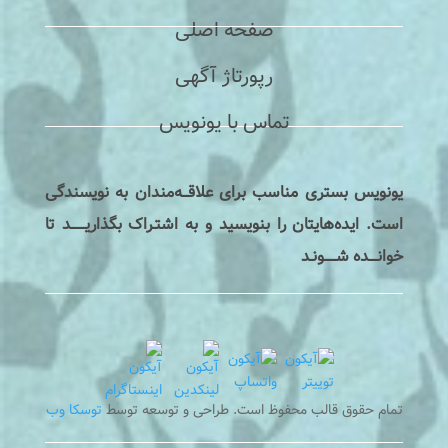
صفحه اصلی
رپورتاژ آگهی
تماس با یونویس
یونویس بستری مناسب برای علاقـــه‌مندان به نویسندگی
است. ایده‌هایتان را بنویسید و به اشتـراک بگذاریـــــــد تا
خوانــــده شــــــونـد
تمام حقوق قالب محفوظ است. طراحی و توسعه توسط
توسکا وب