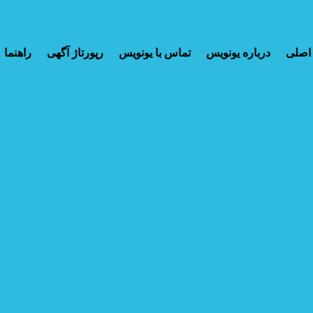
اصلی
درباره یونویس
تماس با یونویس
رپورتاژ آگهی
راهنما