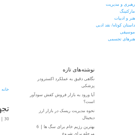
رهبری و مدیریت
مارکتینگ
هنر و ادبیات
داستان کوتاه/ نقد ادبی
موسیقی
هنرهای تجسمی
@
نوشته‌های تازه
نگاهی دقیق به عملکرد اکسترودر
پزشکی
خانه
آیا ورود به بازار فروش کفش سودآور
است؟
تجه
نحوه مدیریت ریسک در بازار ارز
دیجیتال
30 آبان 1401
|
بهترین رژیم خام برای سگ ها | 6
مرحله برای شروع