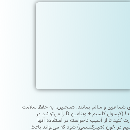
ی شما قوی و سالم بمانند. همچنین، به حفظ سلامت
خود در سنین پایین کمک می‌کند، بنابراین این دو موضوع را فراموش نکنید! (کپسول کلسیم + ویتامین D را می‌توانید در
ورت کنید تا از آسیب ناخواسته در استفاده آنها
تامین D می‌تواند باعث تجمع کلسیم در خون (هیپرکلسمی) شود که می‌تواند باعث