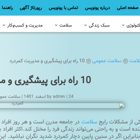
صفحه اصلی
درباره یونویس
تماس با یونویس
رپورتاژ آگهی
راهنما
کنولوژی
سبک زندگی
سلامت
مدیریت و کسب‌وکار
امت
سلامت عمومی
10 راه برای پیشگیری و مدیریت کمردرد
@
@
10 راه برای پیشگیری و مدیریت کمردرد
24 اسفند 1401
|
admin
by
|
سلامت عمو
کی از مشکلات رایج
سلامت
در جامعه مدرن است و هر روز افراد ب
بنابراین اگر در سنین پایین دچار کمردرد شدید نگران نباشید. ا