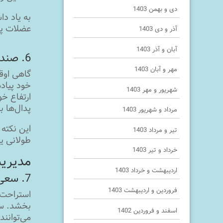
دی و بهمن 1403
به یاد دا
عضلات پا
آذر و دی 1403
آبان و آذر 1403
6. صندلی ماشین خود را تنظیم کنید.
مهر و آبان 1403
گاهی اوق
خود پیاده
شهریور و مهر 1403
ارتفاع خو
پدال‌ها ب
مرداد و شهریور 1403
این نکته 
تیر و مرداد 1403
طولانی ی
خرداد و تیر 1403
مدیریت
اردیبهشت و خرداد 1403
7. سعی کنید روی تخت استراحت کنید.
فروردین و اردیبهشت 1403
استراحت د
بخشد. سعی
اسفند و فروردین 1402
می‌توانن