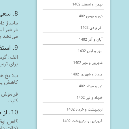
بهمن و اسفند 1402
8. سعی کنید ناحیه‌ای را که درد می‌کند ماساژ دهید.
دی و بهمن 1402
ماساژ دا
آذر و دی 1402
در غیر ای
می‌دهد ب
آبان و آذر 1402
9. استفاده از کمپرسور یخ یا گرما را فراموش نکنید.
مهر و آبان 1402
الف: گرم
شهریور و مهر 1402
برای ترم
مرداد و شهریور 1402
کاهش یاب
تیر و مرداد 1402
فراموش نک
خرداد و تیر 1402
کنید.
اردیبهشت و خرداد 1402
10. از دارو استفاده کنید.
گاهی اوقا
فروردین و اردیبهشت 1402
(دقت داشت