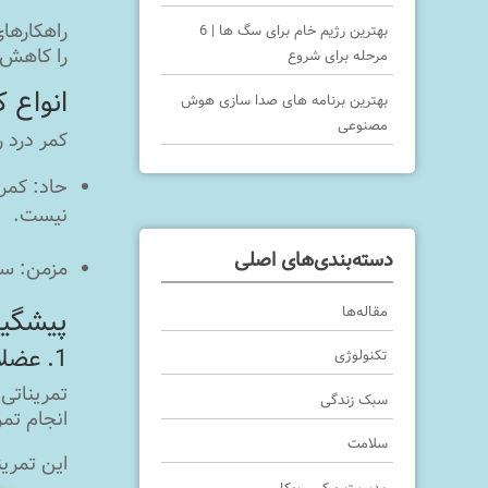
راهکارهای
بهترین رژیم خام برای سگ ها | 6
را کاهش د
مرحله برای شروع
انواع 
بهترین برنامه های صدا سازی هوش
مصنوعی
کمر درد ر
حاد: کمر
نیست.
دسته‌بندی‌های اصلی
مزمن: سه
مقاله‌ها
پیشگیر
1. عضلات پشت خود را تقویت کنید.
تکنولوژی
تمریناتی 
سبک زندگی
انجام تم
سلامت
این تمرین