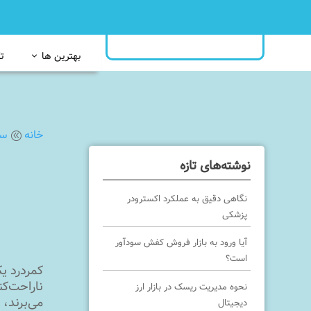
بهترین ها
ت
خانه
سل
@
نوشته‌های تازه
نگاهی دقیق به عملکرد اکسترودر
پزشکی
آیا ورود به بازار فروش کفش سودآور
است؟
کمردرد ی
نحوه مدیریت ریسک در بازار ارز
می‌برند، 
دیجیتال