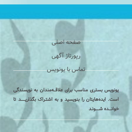
صفحه اصلی
رپورتاژ آگهی
تماس با یونویس
یونویس بستری مناسب برای علاقـــه‌مندان به نویسندگی
است. ایده‌هایتان را بنویسید و به اشتـراک بگذاریـــــــد تا
خوانــــده شــــــونـد