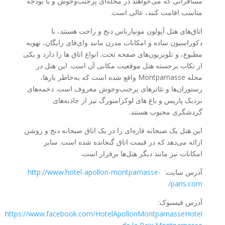
مسافرانی که می‌خواهند در محله‌ای پرجنب‌وجوش و با بودجه
مناسب اقامت کنند، عالی است.
اتاق‌های هتل آپولون مونپارناس دنج و راحت هستند، با
دکوراسیون ساده و امکانات مدرن مانند وای‌فای رایگان، تهویه
مطبوع، و تلویزیون‌های صفحه تخت. انواع اتاق ها را دارد و یکی
از نکات برجسته هتل موقعیت مکانی آن است. این هتل در
محله Montparnasse واقع شده است که به‌خاطر بارها،
رستوران‌ها و تئاترهای پرجنب‌وجوش معروف است. دخمه‌های
نزدیک پاریس و باغ های لوکزامبورگ نیز از جاذبه‌های
گردشگری محبوب هستند.
این هتل یک صبحانه قاره‌ای را در یک اتاق صبحانه دنج و روشن
ارائه می‌دهد که در قیمت اتاق گنجانده شده است. سایر
امکانات نیز مانند دیگر هتل‌ها برقرار است.
آدرس سایت:
http://www.hotel-apollon-montparnasse-
paris.com/
آدرس فیسبوک:
https://www.facebook.com/HotelApollonMontparnasseHotel