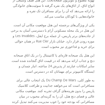
تهویه مطبوع و تلویزیون صفحه‌تخت. این هتل طیف وسیعی از
انواع اتاق، از اتاق‌های یک نفره گرفته تا سوئیت‌های خانوادگی
را ارائه می‌دهد که آن را برای مسافران تک نفره و
خانواده‌هایی با کودکان مناسب می‌کند.
یکی از ویژگی‌های برجسته این هتل موقعیت مکانی آن است.
این هتل در یک محله مسکونی آرام با دسترسی آسان به برخی
از جاذبه‌های برتر پاریس، از جمله برج ایفل، Les Invalides و
موزه رودن قرار دارد. خیابان بازار Rue Cler در همان حوالی
برای خرید و غذاخوری نیز محبوب است.
این هتل یک صبحانه قاره‌ای یا کانتیننتال را در یک اتاق صبحانه
دنج و جذاب ارائه می‌دهد که در قیمت اتاق گنجانده شده است.
سایر امکانات عبارتند از پذیرش 24 ساعته، انبار چمدان و
ایستگاه کامپیوتر برای مهمانان که در دسترس است.
به طور کلی، Du Champ De Mars یک انتخاب عالی برای
مسافرانی است که می‌خواهند جذابیت و ظرافت کلاسیک
پاریس را بدون هزینه‌های گزاف تجربه کنند. موقعیت مکانی
عالی و فضای دنج هتل، آن را به گزینه‌ای محبوب در میان
مسافرانی که بودجه خود را خوب مدیریت می‌کنند تبدیل کرده