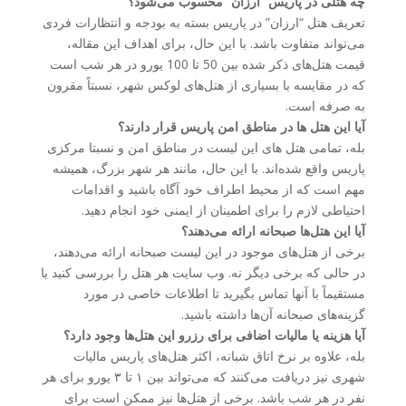
چه هتلی در پاریس “ارزان” محسوب می‌شود؟
تعریف هتل “ارزان” در پاریس بسته به بودجه و انتظارات فردی
می‌تواند متفاوت باشد. با این حال، برای اهداف این مقاله،
قیمت هتل‌های ذکر شده بین 50 تا 100 یورو در هر شب است
که در مقایسه با بسیاری از هتل‌های لوکس شهر، نسبتاً مقرون
به صرفه است.
آیا این هتل ها در مناطق امن پاریس قرار دارند؟
بله، تمامی هتل های این لیست در مناطق امن و نسبتا مرکزی
پاریس واقع شده‌اند. با این حال، مانند هر شهر بزرگ، همیشه
مهم است که از محیط اطراف خود آگاه باشید و اقدامات
احتیاطی لازم را برای اطمینان از ایمنی خود انجام دهید.
آیا این هتل‌ها صبحانه ارائه می‌دهند؟
برخی از هتل‌های موجود در این لیست صبحانه ارائه می‌دهند،
در حالی که برخی دیگر نه. وب سایت هر هتل را بررسی کنید یا
مستقیماً با آنها تماس بگیرید تا اطلاعات خاصی در مورد
گزینه‌های صبحانه آن‌ها داشته باشید.
آیا هزینه یا مالیات اضافی برای رزرو این هتل‌ها وجود دارد؟
بله، علاوه بر نرخ اتاق شبانه، اکثر هتل‌های پاریس مالیات
شهری نیز دریافت می‌کنند که می‌تواند بین ۱ تا ۳ یورو برای هر
نفر در هر شب باشد. برخی از هتل‌ها نیز ممکن است برای